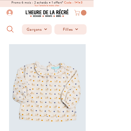
Promo 6 mois : 2 achetés = 1 offert*
Code : 1+1=3
*sur l'article le moins cher
Garçons
Filles