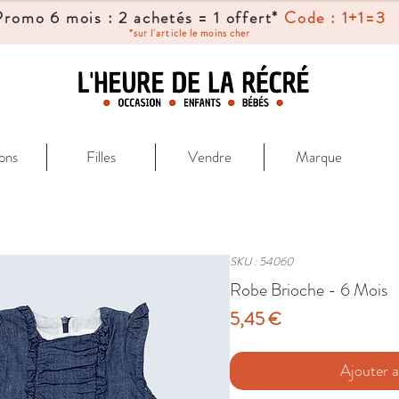
Promo 6 mois : 2 achetés = 1 offert*
Code : 1+1=3
*sur l'article le moins cher
ons
Filles
Vendre
Marque
SKU : 54060
Robe Brioche - 6 Mois
Prix
5,45 €
Ajouter a