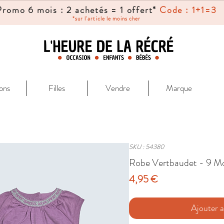
Promo 6 mois : 2 achetés = 1 offert*
Code : 1+1=3
*sur l'article le moins cher
ons
Filles
Vendre
Marque
SKU : 54380
Robe Vertbaudet - 9 Mo
Prix
4,95 €
Ajouter a