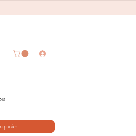
is
u panier