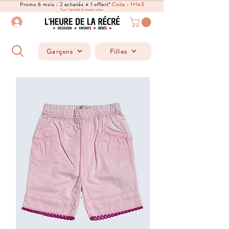
Promo 6 mois : 2 achetés = 1 offert*
Code : 1+1=3
*sur l'article le moins cher
Garçons
Filles