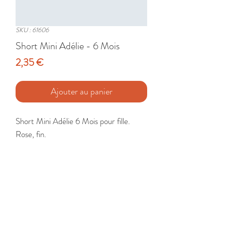
SKU : 61606
Short Mini Adélie - 6 Mois
Prix
2,35 €
Ajouter au panier
Short Mini Adélie 6 Mois pour fille. 
Rose, fin.

Etat : Très Bon
🚚 Livraison France - Europe - DomTom