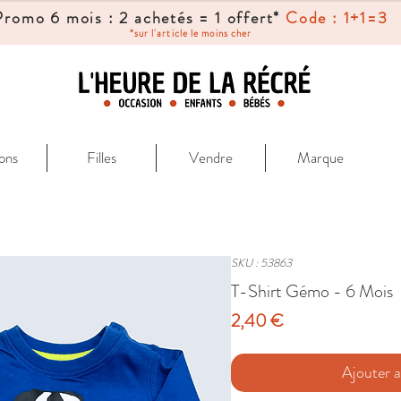
Promo 6 mois : 2 achetés = 1 offert*
Code : 1+1=3
*sur l'article le moins cher
ons
Filles
Vendre
Marque
SKU : 53863
T-Shirt Gémo - 6 Mois
Prix
2,40 €
Ajouter a