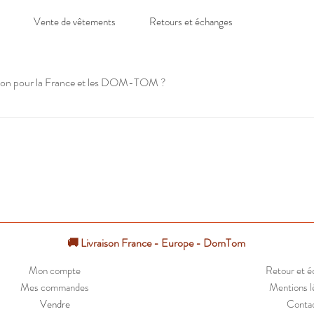
Vente de vêtements
Retours et échanges
raison pour la France et les DOM-TOM ?
politaine sous 3 à 5 jours ouvrés. Pour les DOM-TOM, les délais varient e
 2 et 5 semaines en colissimo économique.
🚚 Livraison France - Europe - DomTom
Mon compte
Retour et 
Mes commandes
Mentions l
Vendre
Conta