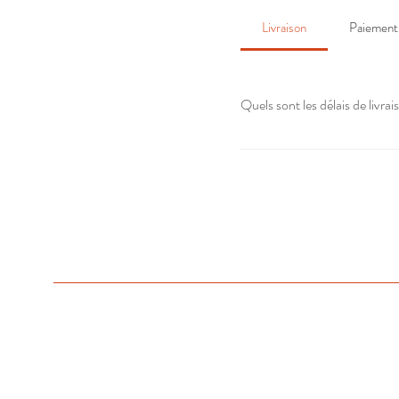
Livraison
Paiement
Quels sont les délais de liv
Nous livrons en France métro
colissimo traditionnel, entre