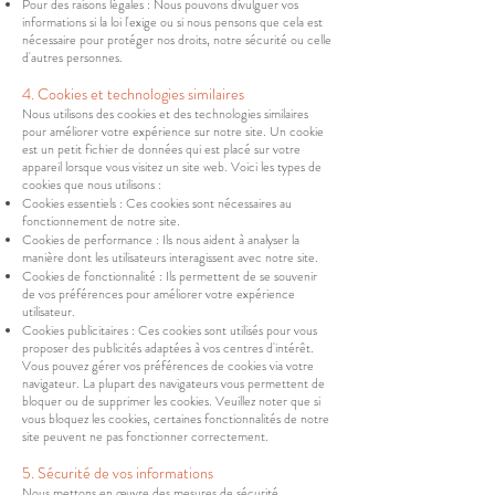
Pour des raisons légales : Nous pouvons divulguer vos
informations si la loi l'exige ou si nous pensons que cela est
nécessaire pour protéger nos droits, notre sécurité ou celle
d'autres personnes.
4. Cookies et technologies similaires
Nous utilisons des cookies et des technologies similaires
pour améliorer votre expérience sur notre site. Un cookie
est un petit fichier de données qui est placé sur votre
appareil lorsque vous visitez un site web. Voici les types de
cookies que nous utilisons :
Cookies essentiels : Ces cookies sont nécessaires au
fonctionnement de notre site.
Cookies de performance : Ils nous aident à analyser la
manière dont les utilisateurs interagissent avec notre site.
Cookies de fonctionnalité : Ils permettent de se souvenir
de vos préférences pour améliorer votre expérience
utilisateur.
Cookies publicitaires : Ces cookies sont utilisés pour vous
proposer des publicités adaptées à vos centres d'intérêt.
Vous pouvez gérer vos préférences de cookies via votre
navigateur. La plupart des navigateurs vous permettent de
bloquer ou de supprimer les cookies. Veuillez noter que si
vous bloquez les cookies, certaines fonctionnalités de notre
site peuvent ne pas fonctionner correctement.
5. Sécurité de vos informations
Nous mettons en œuvre des mesures de sécurité