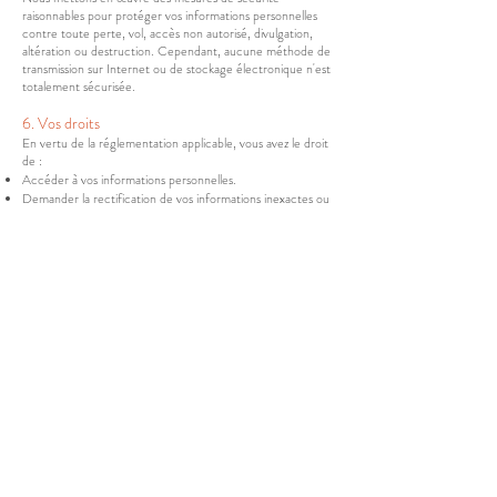
raisonnables pour protéger vos informations personnelles
contre toute perte, vol, accès non autorisé, divulgation,
altération ou destruction. Cependant, aucune méthode de
transmission sur Internet ou de stockage électronique n'est
totalement sécurisée.
6. Vos droits
En vertu de la réglementation applicable, vous avez le droit
de :
Accéder à vos informations personnelles.
Demander la rectification de vos informations inexactes ou
incomplètes.
Demander la suppression de vos informations.
Retirer votre consentement à tout moment lorsque nous
traitons vos informations sur la base de votre
consentement.
7. Liens vers d'autres sites
Notre site peut contenir des liens vers d'autres sites. Nous
ne sommes pas responsables des pratiques de
confidentialité de ces sites. Nous vous encourageons à lire
leurs politiques de confidentialité.
8. Modifications de cette politique
Nous pouvons mettre à jour cette politique de
confidentialité et de cookies de temps à autre. Nous vous
informerons des changements en publiant la nouvelle