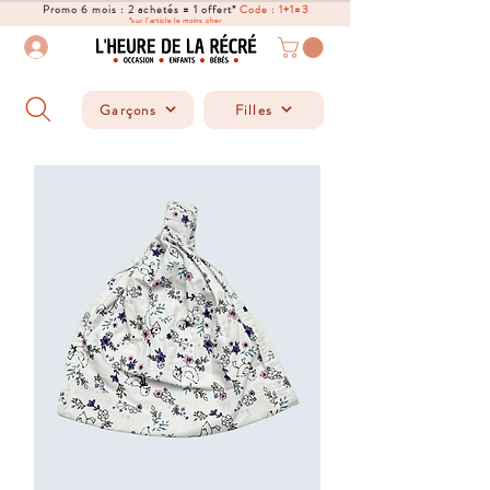
Promo 6 mois : 2 achetés = 1 offert*
Code : 1+1=3
*sur l'article le moins cher
Garçons
Filles