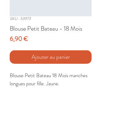
SKU : 53973
Blouse Petit Bateau - 18 Mois
Prix
6,90 €
Ajouter au panier
Blouse Petit Bateau 18 Mois manches 
longues pour fille. Jaune.

Etat : Très Bon
🚚 Livraison France - Europe - DomTom