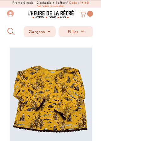
Promo 6 mois : 2 achetés = 1 offert*
Code : 1+1=3
*sur l'article le moins cher
Garçons
Filles