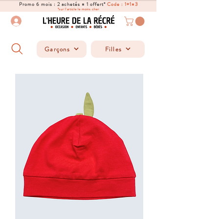
Promo 6 mois : 2 achetés = 1 offert*
Code : 1+1=3
*sur l'article le moins cher
Garçons
Filles