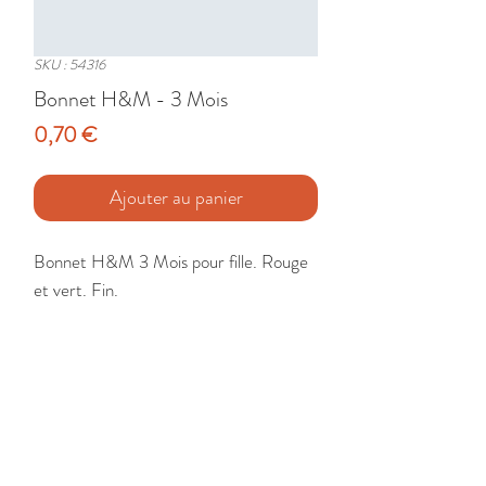
SKU : 54316
Bonnet H&M - 3 Mois
Prix
0,70 €
Ajouter au panier
Bonnet H&M 3 Mois pour fille. Rouge 
et vert. Fin.

Etat : Très Bon
🚚 Livraison France - Europe - DomTom