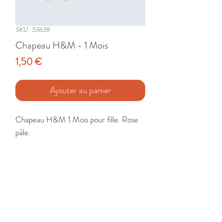
SKU : 53638
Chapeau H&M - 1 Mois
Prix
1,50 €
Ajouter au panier
Chapeau H&M 1 Mois pour fille. Rose 
pâle.

Etat : Très Bon
🚚 Livraison France - Europe - DomTom