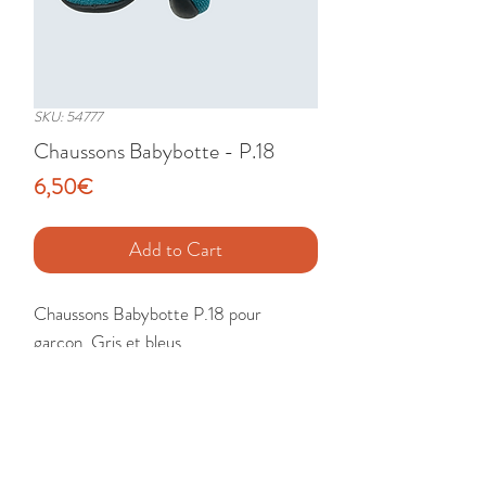
SKU: 54777
Chaussons Babybotte - P.18
Price
6,50€
Add to Cart
Chaussons Babybotte P.18 pour 
garçon. Gris et bleus.

Etat : Très Bon