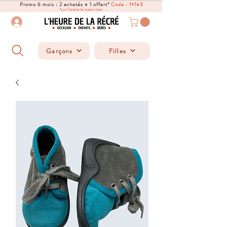
Promo 6 mois : 2 achetés = 1 offert*
Code : 1+1=3
*sur l'article le moins cher
Garçons
Filles