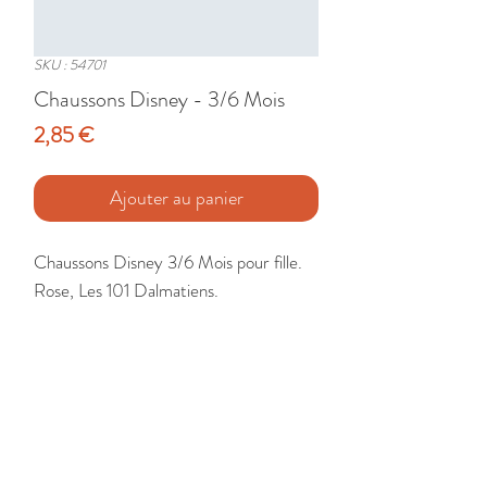
SKU : 54701
Chaussons Disney - 3/6 Mois
Prix
2,85 €
Ajouter au panier
Chaussons Disney 3/6 Mois pour fille. 
Rose, Les 101 Dalmatiens.

Etat : Très Bon
🚚 Livraison France - Europe - DomTom