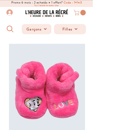
Promo 6 mois : 2 achetés = 1 offert*
Code : 1+1=3
*sur l'article le moins cher
Garçons
Filles