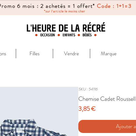
Promo 6 mois : 2 achetés = 1 offert*
Code : 1+1=3
*sur l'article le moins cher
ons
Filles
Vendre
Marque
SKU : 54116
Chemise Cadet Roussell
Prix
3,85 €
Ajouter a