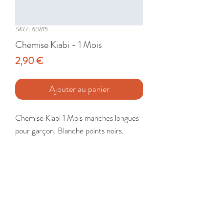
SKU : 60815
Chemise Kiabi - 1 Mois
Prix
2,90 €
Ajouter au panier
Chemise Kiabi 1 Mois manches longues 
pour garçon. Blanche points noirs.

Etat : Très Bon
🚚 Livraison France - Europe - DomTom