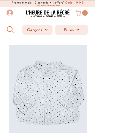
Promo 6 mois : 2 achetés = 1 offert*
Code : 1+1=3
*sur l'article le moins cher
Garçons
Filles