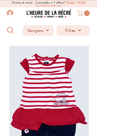
Promo 6 mois : 2 achetés = 1 offert*
Code : 1+1=3
*sur l'article le moins cher
Garçons
Filles