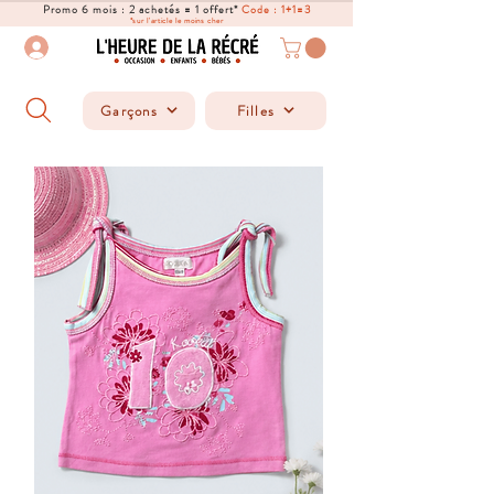
Promo 6 mois : 2 achetés = 1 offert*
Code : 1+1=3
*sur l'article le moins cher
Garçons
Filles