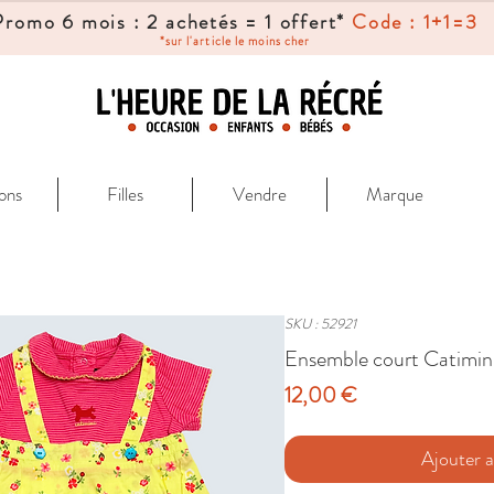
Promo 6 mois : 2 achetés = 1 offert*
Code : 1+1=3
*sur l'article le moins cher
ons
Filles
Vendre
Marque
SKU : 52921
Ensemble court Catimini
Prix
12,00 €
Ajouter a