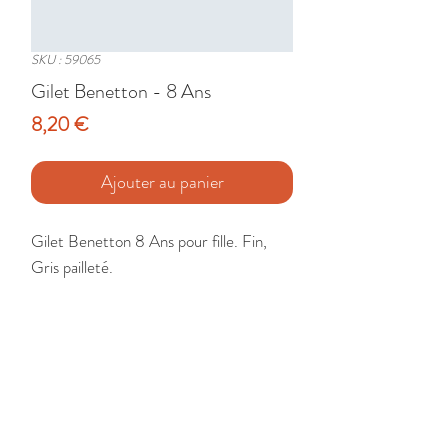
SKU : 59065
Gilet Benetton - 8 Ans
Prix
8,20 €
Ajouter au panier
Gilet Benetton 8 Ans pour fille. Fin, 
Gris pailleté.

Etat : Très Bon
🚚 Livraison France - Europe - DomTom