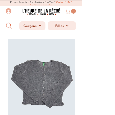
Promo 6 mois : 2 achetés = 1 offert*
Code : 1+1=3
*sur l'article le moins cher
Garçons
Filles