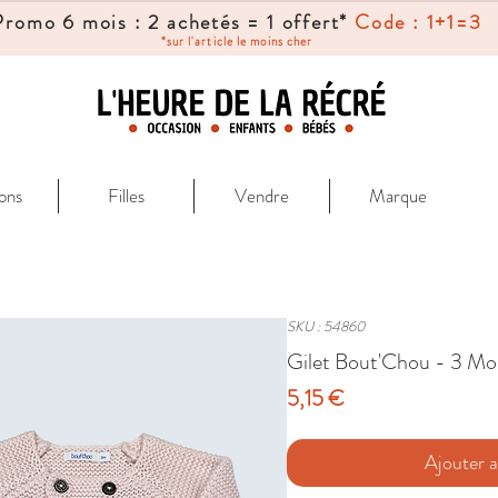
Promo 6 mois : 2 achetés = 1 offert*
Code : 1+1=3
*sur l'article le moins cher
ons
Filles
Vendre
Marque
SKU : 54860
Gilet Bout'Chou - 3 Mo
Prix
5,15 €
Ajouter a