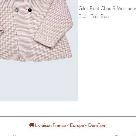
Gilet Bout'Chou 3 Mois pour f
Etat : Très Bon
🚚 Livraison France - Europe - DomTom