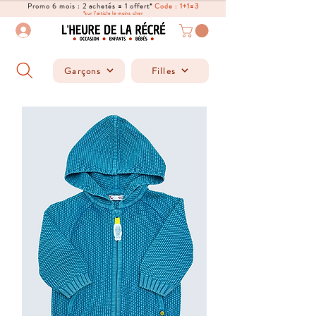
Promo 6 mois : 2 achetés = 1 offert*
Code : 1+1=3
*sur l'article le moins cher
Garçons
Filles