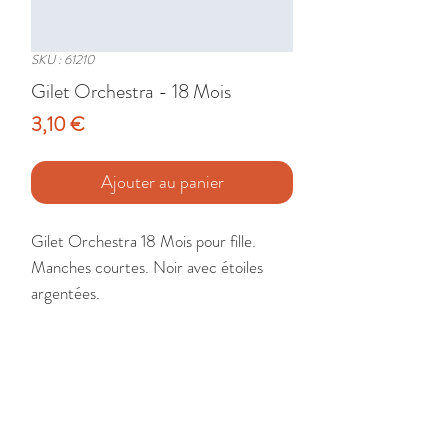
SKU : 61210
Gilet Orchestra - 18 Mois
Prix
3,10 €
Ajouter au panier
Gilet Orchestra 18 Mois pour fille. 
Manches courtes. Noir avec étoiles 
argentées.

Etat : Très Bon
🚚 Livraison France - Europe - DomTom