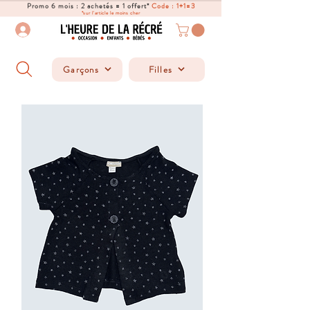
Promo 6 mois : 2 achetés = 1 offert*
Code : 1+1=3
*sur l'article le moins cher
Garçons
Filles