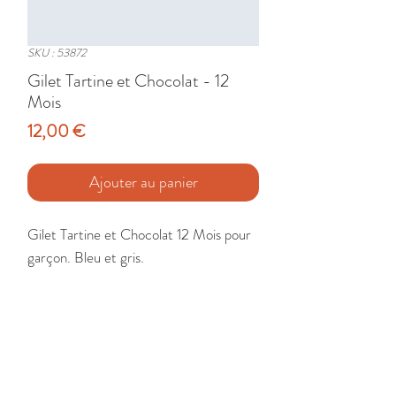
SKU : 53872
Gilet Tartine et Chocolat - 12
Mois
Prix
12,00 €
Ajouter au panier
Gilet Tartine et Chocolat 12 Mois pour 
garçon. Bleu et gris.

Etat : Très Bon
🚚 Livraison France - Europe - DomTom