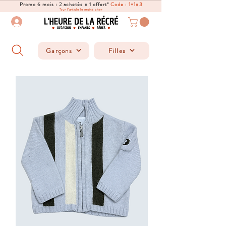
Promo 6 mois : 2 achetés = 1 offert*
Code : 1+1=3
*sur l'article le moins cher
Garçons
Filles