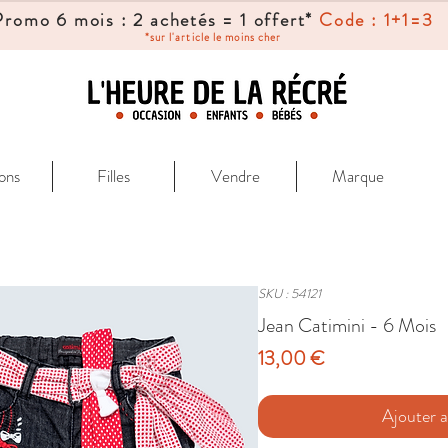
Promo 6 mois : 2 achetés = 1 offert*
Code : 1+1=3
*sur l'article le moins cher
ons
Filles
Vendre
Marque
SKU : 54121
Jean Catimini - 6 Mois
Prix
13,00 €
Ajouter a