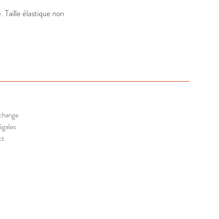
Taille élastique non 
échange
égales
ct