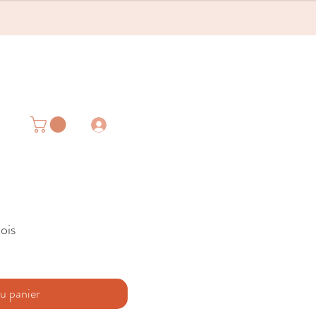
ois
u panier