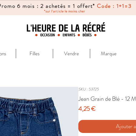
Promo 6 mois : 2 achetés = 1 offert*
Code : 1+1=3
*sur l'article le moins cher
ons
Filles
Vendre
Marque
SKU : 53725
Jean Grain de Blé - 12 M
Prix
4,25 €
Ajouter a