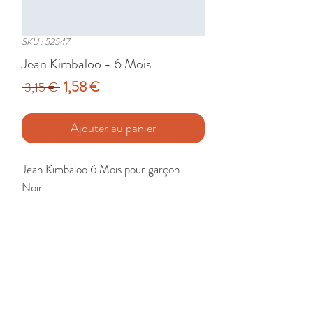
SKU : 52547
Jean Kimbaloo - 6 Mois
Prix
Prix
1,58 €
 3,15 € 
original
promotionnel
Ajouter au panier
Jean Kimbaloo 6 Mois pour garçon. 
Noir.

Etat : Très Bon
🚚 Livraison France - Europe - DomTom