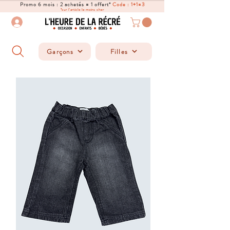
Promo 6 mois : 2 achetés = 1 offert*
Code : 1+1=3
*sur l'article le moins cher
Garçons
Filles