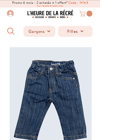
Promo 6 mois : 2 achetés = 1 offert*
Code : 1+1=3
*sur l'article le moins cher
Garçons
Filles