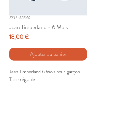
SKU : 52540
Jean Timberland - 6 Mois
Prix
18,00 €
Ajouter au panier
Jean Timberland 6 Mois pour garçon. 
Taille réglable.

Etat : Très Bon
🚚 Livraison France - Europe - DomTom