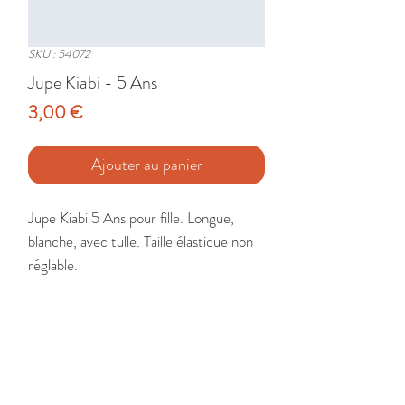
SKU : 54072
Jupe Kiabi - 5 Ans
Prix
3,00 €
Ajouter au panier
Jupe Kiabi 5 Ans pour fille. Longue, 
blanche, avec tulle. Taille élastique non 
réglable.

Etat : Très Bon
🚚 Livraison France - Europe - DomTom