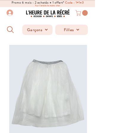
Promo 6 mois : 2 achetés = 1 offert*
Code : 1+1=3
*sur l'article le moins cher
Garçons
Filles