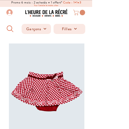
Promo 6 mois : 2 achetés = 1 offert*
Code : 1+1=3
*sur l'article le moins cher
Garçons
Filles