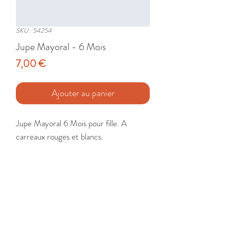
SKU : 54254
Jupe Mayoral - 6 Mois
Prix
7,00 €
Ajouter au panier
Jupe Mayoral 6 Mois pour fille. A 
carreaux rouges et blancs.

Etat : Très Bon
🚚 Livraison France - Europe - DomTom