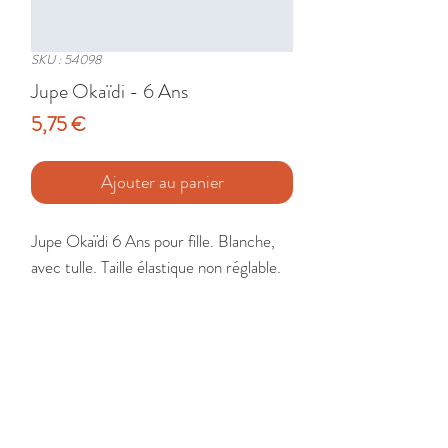
SKU : 54098
Jupe Okaïdi - 6 Ans
Prix
5,75 €
Ajouter au panier
Jupe Okaïdi 6 Ans pour fille. Blanche, 
avec tulle. Taille élastique non réglable.

Etat : Très Bon
🚚 Livraison France - Europe - DomTom