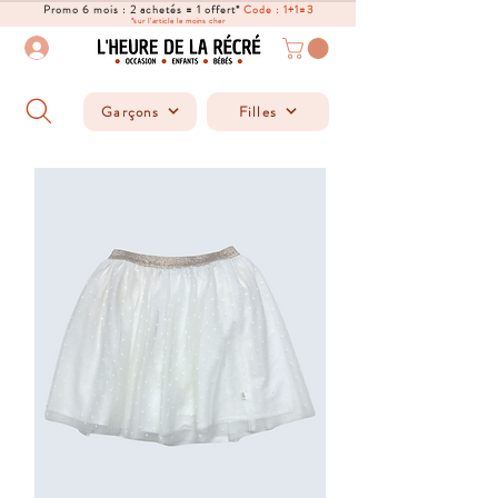
Promo 6 mois : 2 achetés = 1 offert*
Code : 1+1=3
*sur l'article le moins cher
Garçons
Filles