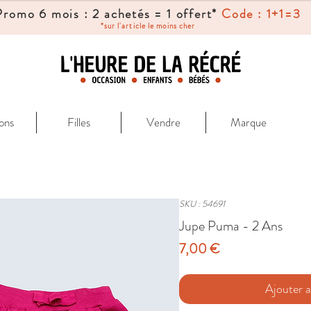
Promo 6 mois : 2 achetés = 1 offert*
Code : 1+1=3
*sur l'article le moins cher
ons
Filles
Vendre
Marque
SKU : 54691
Jupe Puma - 2 Ans
Prix
7,00 €
Ajouter a