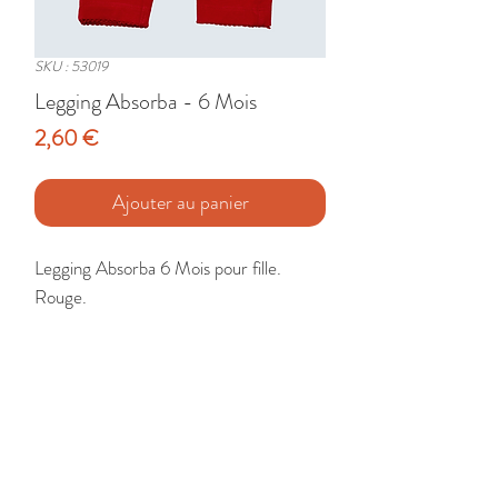
SKU : 53019
Legging Absorba - 6 Mois
Prix
2,60 €
Ajouter au panier
Legging Absorba 6 Mois pour fille. 
Rouge.

Etat : Très Bon
🚚 Livraison France - Europe - DomTom