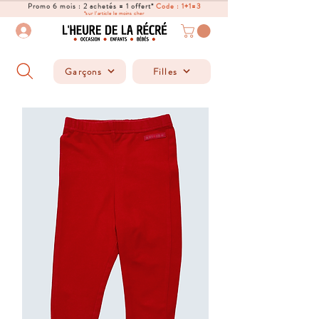
Promo 6 mois : 2 achetés = 1 offert*
Code : 1+1=3
*sur l'article le moins cher
Garçons
Filles