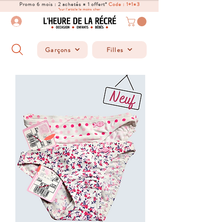
Promo 6 mois : 2 achetés = 1 offert*
Code : 1+1=3
*sur l'article le moins cher
Garçons
Filles