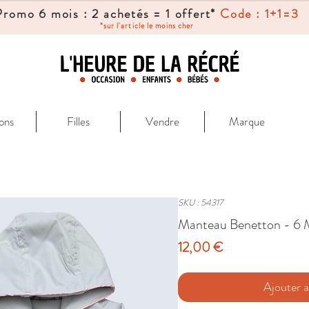
Promo 6 mois : 2 achetés = 1 offert*
Code : 1+1=3
*sur l'article le moins cher
ons
Filles
Vendre
Marque
SKU : 54317
Manteau Benetton - 6 
Prix
12,00 €
Ajouter a