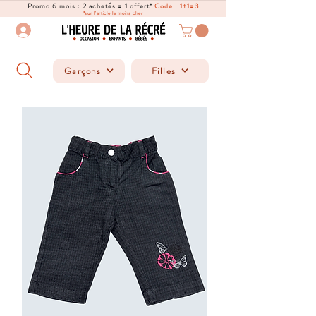
Promo 6 mois : 2 achetés = 1 offert*
Code : 1+1=3
*sur l'article le moins cher
Garçons
Filles