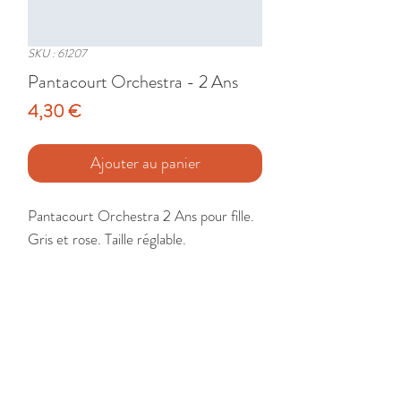
SKU : 61207
Pantacourt Orchestra - 2 Ans
Prix
4,30 €
Ajouter au panier
Pantacourt Orchestra 2 Ans pour fille. 
Gris et rose. Taille réglable.

Etat : Très Bon
🚚 Livraison France - Europe - DomTom