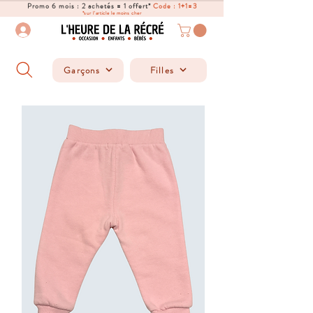
Promo 6 mois : 2 achetés = 1 offert*
Code : 1+1=3
*sur l'article le moins cher
Garçons
Filles