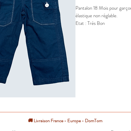
Pantalon 18 Mois pour garçon.
élastique non réglable.

Etat : Très Bon
🚚 Livraison France - Europe - DomTom