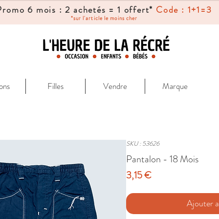
Promo 6 mois : 2 achetés = 1 offert*
Code : 1+1=3
*sur l'article le moins cher
ons
Filles
Vendre
Marque
SKU : 53626
Pantalon - 18 Mois
Prix
3,15 €
Ajouter a