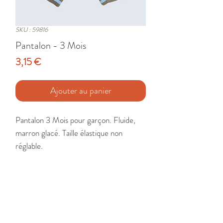
SKU : 59816
Pantalon - 3 Mois
Prix
3,15 €
Ajouter au panier
Pantalon 3 Mois pour garçon. Fluide, 
marron glacé. Taille élastique non 
réglable.

Etat : Très Bon
🚚 Livraison France - Europe - DomTom