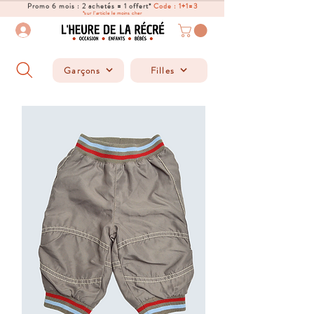
Promo 6 mois : 2 achetés = 1 offert*
Code : 1+1=3
*sur l'article le moins cher
Garçons
Filles