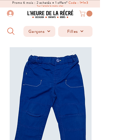
Promo 6 mois : 2 achetés = 1 offert*
Code : 1+1=3
*sur l'article le moins cher
Garçons
Filles