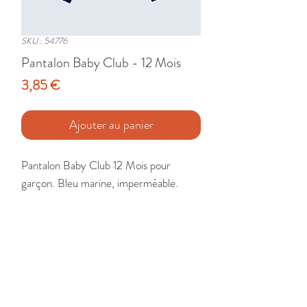
SKU : 54776
Pantalon Baby Club - 12 Mois
Prix
3,85 €
Ajouter au panier
Pantalon Baby Club 12 Mois pour 
garçon. Bleu marine, imperméable.

Etat : Très Bon
🚚 Livraison France - Europe - DomTom