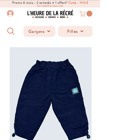
Promo 6 mois : 2 achetés = 1 offert*
Code : 1+1=3
*sur l'article le moins cher
Garçons
Filles