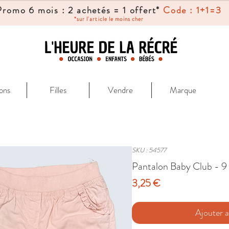
Promo 6 mois : 2 achetés = 1 offert*
Code : 1+1=3
*sur l'article le moins cher
ons
Filles
Vendre
Marque
SKU : 54577
Pantalon Baby Club - 9
Prix
3,25 €
Ajouter a