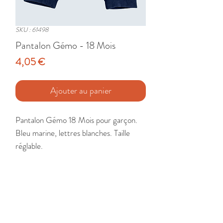
SKU : 61498
Pantalon Gémo - 18 Mois
Prix
4,05 €
Ajouter au panier
Pantalon Gémo 18 Mois pour garçon. 
Bleu marine, lettres blanches. Taille 
réglable.

Etat : Très Bon
🚚 Livraison France - Europe - DomTom