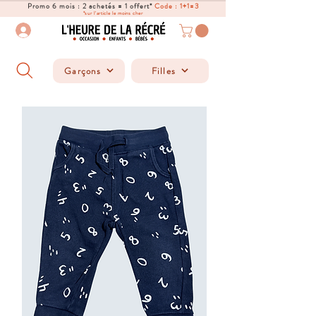
Promo 6 mois : 2 achetés = 1 offert*
Code : 1+1=3
*sur l'article le moins cher
Garçons
Filles