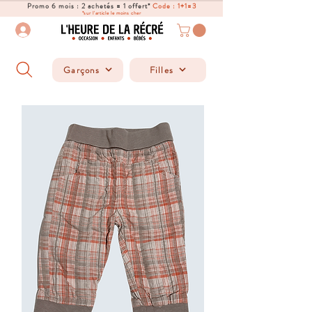
Promo 6 mois : 2 achetés = 1 offert*
Code : 1+1=3
*sur l'article le moins cher
Garçons
Filles