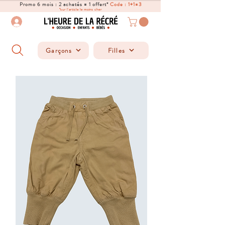
Promo 6 mois : 2 achetés = 1 offert*
Code : 1+1=3
*sur l'article le moins cher
Garçons
Filles