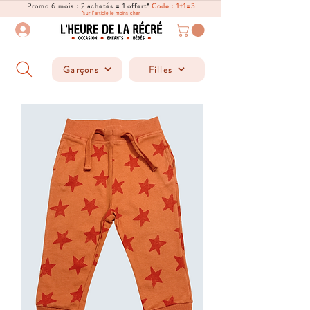
Promo 6 mois : 2 achetés = 1 offert*
Code : 1+1=3
*sur l'article le moins cher
Garçons
Filles