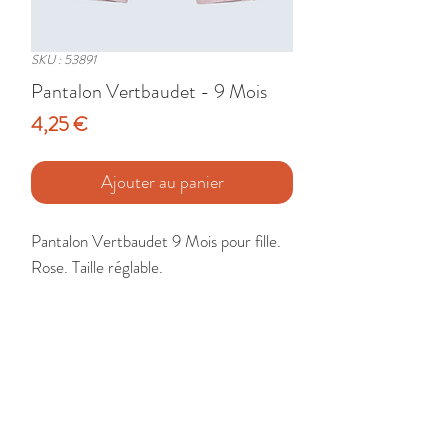
SKU : 53891
Pantalon Vertbaudet - 9 Mois
Prix
4,25 €
Ajouter au panier
Pantalon Vertbaudet 9 Mois pour fille. 
Rose. Taille réglable.

Etat : Très Bon
🚚 Livraison France - Europe - DomTom