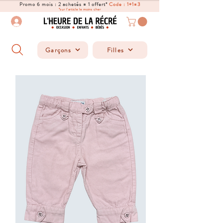
Promo 6 mois : 2 achetés = 1 offert*
Code : 1+1=3
*sur l'article le moins cher
Garçons
Filles