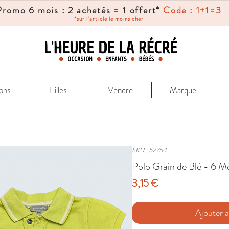
Promo 6 mois : 2 achetés = 1 offert*
Code : 1+1=3
*sur l'article le moins cher
ons
Filles
Vendre
Marque
SKU : 52754
Polo Grain de Blé - 6 M
Prix
3,15 €
Ajouter a