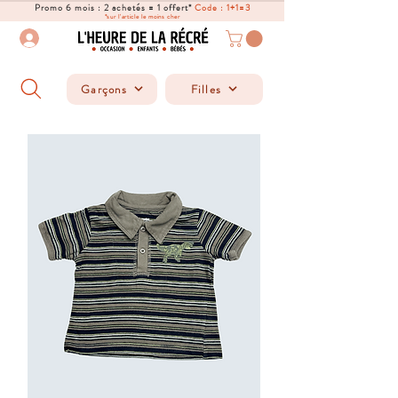
Promo 6 mois : 2 achetés = 1 offert*
Code : 1+1=3
*sur l'article le moins cher
Garçons
Filles