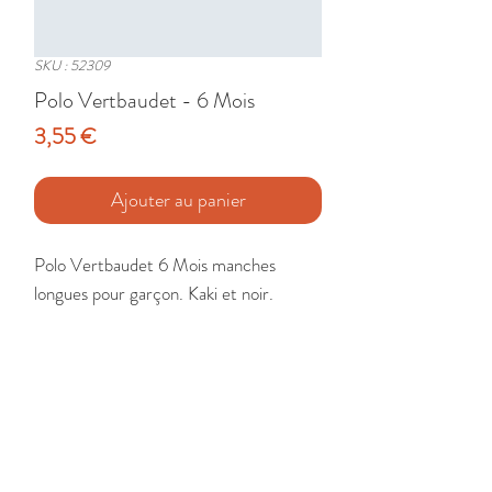
SKU : 52309
Polo Vertbaudet - 6 Mois
Prix
3,55 €
Ajouter au panier
Polo Vertbaudet 6 Mois manches 
longues pour garçon. Kaki et noir.

Etat : Très Bon
🚚 Livraison France - Europe - DomTom