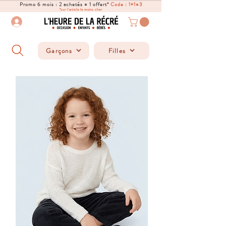
Promo 6 mois : 2 achetés = 1 offert*
Code : 1+1=3
*sur l'article le moins cher
Garçons
Filles